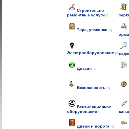
Строительно-
ремонтные услуги
зерк
[0]
Тара, упаковка
[0]
арм
Электрооборудование
над
[0]
Дизайн
[1]
Безопасность
[0]
Вентиляционное
оборудование
кана
[1]
Двери и ворота
[0]