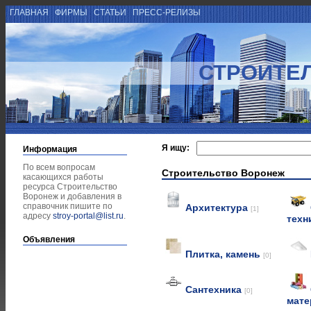
ГЛАВНАЯ
ФИРМЫ
СТАТЬИ
ПРЕСС-РЕЛИЗЫ
СТРОИТЕ
Я ищу:
Информация
По всем вопросам
Строительство Воронеж
касающихся работы
ресурса Строительство
Воронеж и добавления в
справочник пишите по
Архитектура
[1]
адресу
stroy-portal@list.ru
.
техн
Объявления
Плитка, камень
[0]
Сантехника
[0]
мат