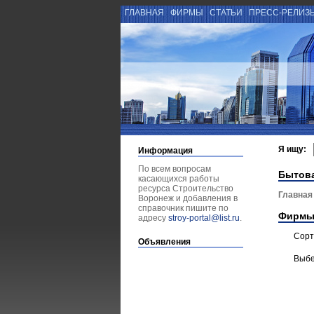
ГЛАВНАЯ
ФИРМЫ
СТАТЬИ
ПРЕСС-РЕЛИЗ
Я ищу:
Информация
По всем вопросам
Бытова
касающихся работы
ресурса Строительство
Главная
Воронеж и добавления в
справочник пишите по
Фирмы
адресу
stroy-portal@list.ru
.
Сорт
Объявления
Выбе