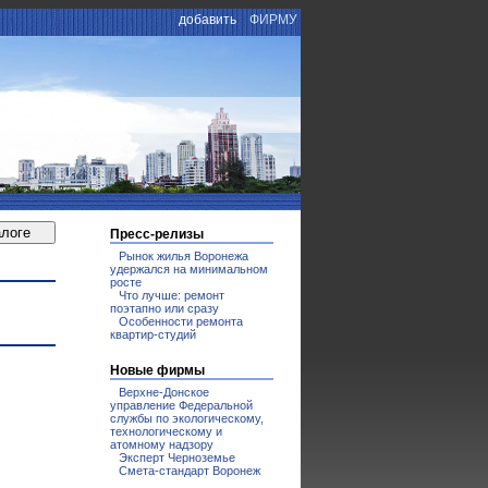
добавить
ФИРМУ
Пресс-релизы
Рынок жилья Воронежа
удержался на минимальном
росте
Что лучше: ремонт
поэтапно или сразу
Особенности ремонта
квартир-студий
Новые фирмы
Верхне-Донское
управление Федеральной
службы по экологическому,
технологическому и
атомному надзору
Эксперт Черноземье
Смета-стандарт Воронеж