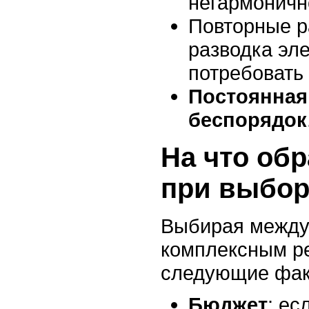
негармоничн
Повторные р
разводка эл
потребовать
Постоянная
беспорядок
На что об
при выбор
Выбирая между
комплексным р
следующие фак
Бюджет
: ес