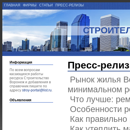
ГЛАВНАЯ
ФИРМЫ
СТАТЬИ
ПРЕСС-РЕЛИЗЫ
СТРОИТЕ
Пресс-рели
Информация
По всем вопросам
касающихся работы
Рынок жилья В
ресурса Строительство
Воронеж и добавления в
справочник пишите по
минимальном р
адресу
stroy-portal@list.ru
.
Что лучше: рем
Объявления
Особенности р
Как правильно 
Как утеплить 