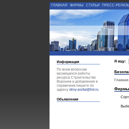
ГЛАВНАЯ
ФИРМЫ
СТАТЬИ
ПРЕСС-РЕЛИЗ
Я ищу:
Информация
По всем вопросам
Безопа
касающихся работы
ресурса Строительство
Главная
Воронеж и добавления в
справочник пишите по
Фирмы
адресу
stroy-portal@list.ru
.
Сорт
Объявления
Выбе