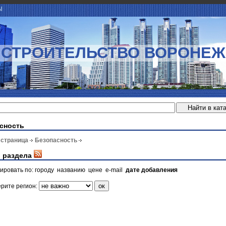
Ы
СТРОИТЕЛЬСТВО ВОРОНЕЖ
сность
 страница
Безопасность
 раздела
ировать по:
городу
названию
цене
e-mail
дате добавления
рите регион: