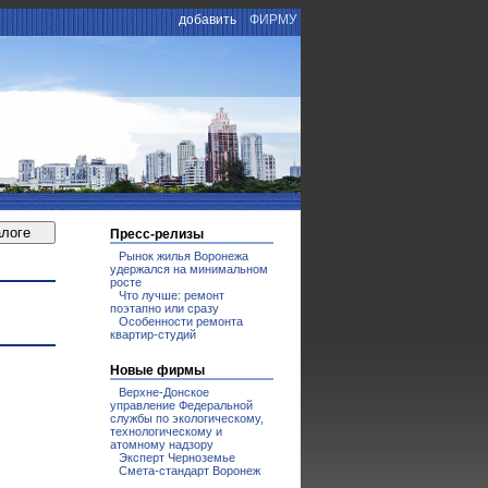
добавить
ФИРМУ
Пресс-релизы
Рынок жилья Воронежа
удержался на минимальном
росте
Что лучше: ремонт
поэтапно или сразу
Особенности ремонта
квартир-студий
Новые фирмы
Верхне-Донское
управление Федеральной
службы по экологическому,
технологическому и
атомному надзору
Эксперт Черноземье
Смета-стандарт Воронеж