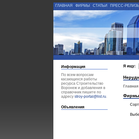
ГЛАВНАЯ
ФИРМЫ
СТАТЬИ
ПРЕСС-РЕЛИЗ
Я ищу:
Информация
По всем вопросам
Неруд
касающихся работы
ресурса Строительство
Главная
Воронеж и добавления в
справочник пишите по
Фирмы
адресу
stroy-portal@list.ru
.
Сорт
Объявления
Выбе