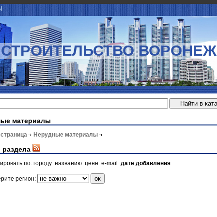
Ы
СТРОИТЕЛЬСТВО ВОРОНЕЖ
ные материалы
 страница
Нерудные материалы
 раздела
ировать по:
городу
названию
цене
e-mail
дате добавления
рите регион: