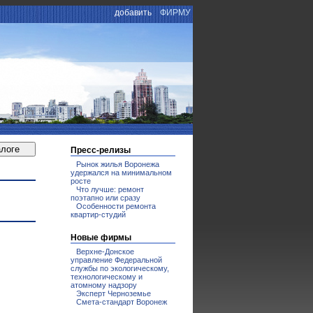
добавить
ФИРМУ
Пресс-релизы
Рынок жилья Воронежа
удержался на минимальном
росте
Что лучше: ремонт
поэтапно или сразу
Особенности ремонта
квартир-студий
Новые фирмы
Верхне-Донское
управление Федеральной
службы по экологическому,
технологическому и
атомному надзору
Эксперт Черноземье
Смета-стандарт Воронеж