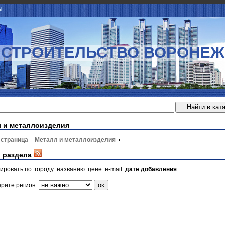
Ы
СТРОИТЕЛЬСТВО ВОРОНЕЖ
 и металлоизделия
 страница
Металл и металлоизделия
 раздела
ировать по:
городу
названию
цене
e-mail
дате добавления
рите регион: