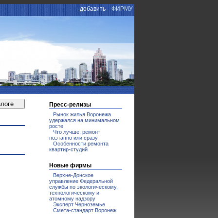
добавить
ФИРМУ
Пресс-релизы
Рынок жилья Воронежа
удержался на минимальном
росте
Что лучше: ремонт
поэтапно или сразу
Особенности ремонта
квартир-студий
Новые фирмы
Верхне-Донское
управление Федеральной
службы по экологическому,
технологическому и
атомному надзору
Эксперт Черноземье
Смета-стандарт Воронеж