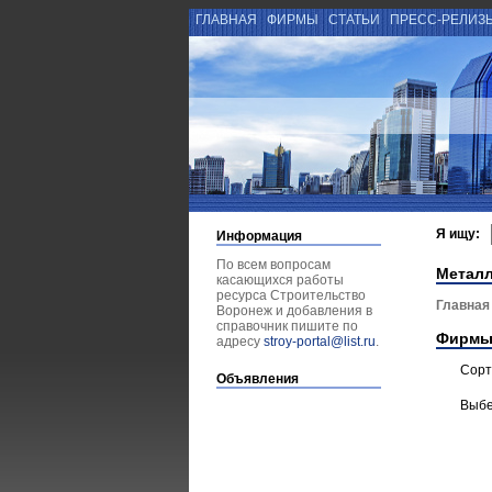
ГЛАВНАЯ
ФИРМЫ
СТАТЬИ
ПРЕСС-РЕЛИЗ
Я ищу:
Информация
По всем вопросам
Металл
касающихся работы
ресурса Строительство
Главная
Воронеж и добавления в
справочник пишите по
Фирмы
адресу
stroy-portal@list.ru
.
Сорт
Объявления
Выбе