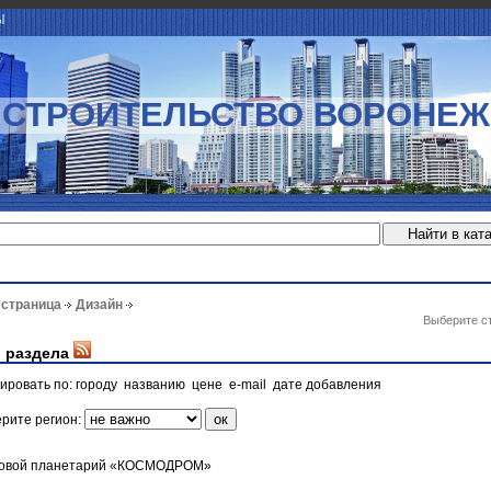
Ы
СТРОИТЕЛЬСТВО ВОРОНЕЖ
 страница
Дизайн
Выберите с
 раздела
ировать по:
городу
названию
цене
e-mail
дате добавления
рите регион:
овой планетарий «КОСМОДРОМ»