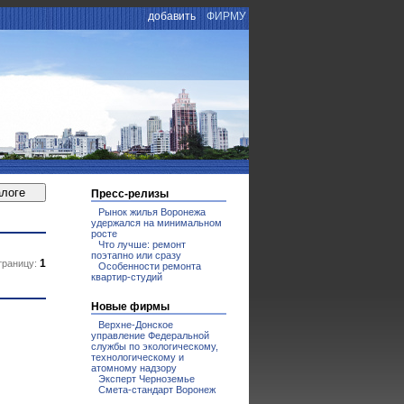
добавить
ФИРМУ
Пресс-релизы
Рынок жилья Воронежа
удержался на минимальном
росте
Что лучше: ремонт
поэтапно или сразу
1
траницу:
Особенности ремонта
квартир-студий
Новые фирмы
Верхне-Донское
управление Федеральной
службы по экологическому,
технологическому и
атомному надзору
Эксперт Черноземье
Смета-стандарт Воронеж