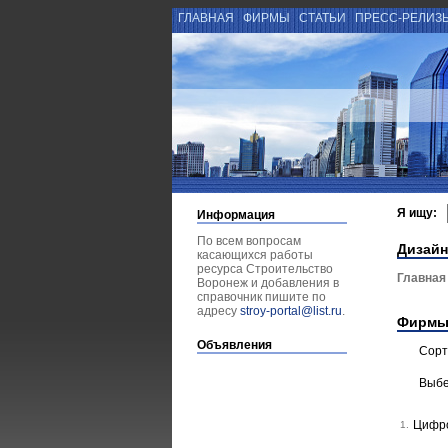
ГЛАВНАЯ
ФИРМЫ
СТАТЬИ
ПРЕСС-РЕЛИЗ
Я ищу:
Информация
По всем вопросам
Дизайн
касающихся работы
ресурса Строительство
Главная
Воронеж и добавления в
справочник пишите по
адресу
stroy-portal@list.ru
.
Фирмы
Объявления
Сорт
Выбе
Цифр
1.