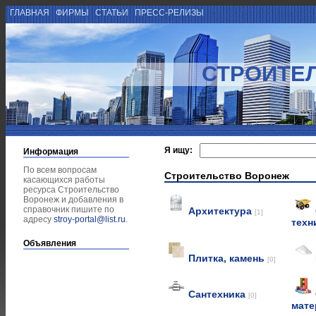
ГЛАВНАЯ
ФИРМЫ
СТАТЬИ
ПРЕСС-РЕЛИЗЫ
СТРОИТЕ
Я ищу:
Информация
По всем вопросам
Строительство Воронеж
касающихся работы
ресурса Строительство
Воронеж и добавления в
справочник пишите по
Архитектура
[1]
адресу
stroy-portal@list.ru
.
техн
Объявления
Плитка, камень
[0]
Сантехника
[0]
мат