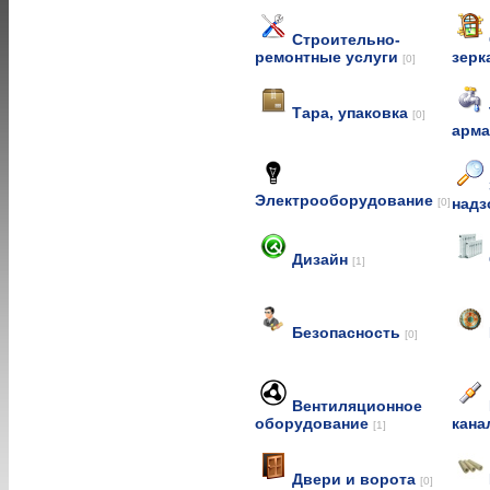
Строительно-
ремонтные услуги
зерк
[0]
Тара, упаковка
[0]
арм
Электрооборудование
над
[0]
Дизайн
[1]
Безопасность
[0]
Вентиляционное
оборудование
кана
[1]
Двери и ворота
[0]