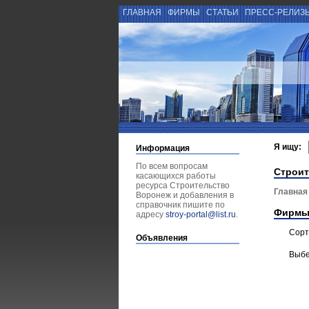
ГЛАВНАЯ
ФИРМЫ
СТАТЬИ
ПРЕСС-РЕЛИЗ
Я ищу:
Информация
По всем вопросам
Строит
касающихся работы
ресурса Строительство
Главная
Воронеж и добавления в
справочник пишите по
Фирмы
адресу
stroy-portal@list.ru
.
Сорт
Объявления
Выбе