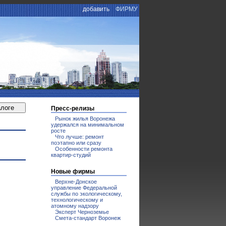
добавить
ФИРМУ
Пресс-релизы
Рынок жилья Воронежа
удержался на минимальном
росте
Что лучше: ремонт
поэтапно или сразу
Особенности ремонта
квартир-студий
Новые фирмы
Верхне-Донское
управление Федеральной
службы по экологическому,
технологическому и
атомному надзору
Эксперт Черноземье
Смета-стандарт Воронеж