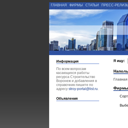
ГЛАВНАЯ
ФИРМЫ
СТАТЬИ
ПРЕСС-РЕЛИЗ
Я ищу:
Информация
По всем вопросам
Напол
касающихся работы
ресурса Строительство
Главная
Воронеж и добавления в
справочник пишите по
Фирмы
адресу
stroy-portal@list.ru
.
Сорт
Объявления
Выбе