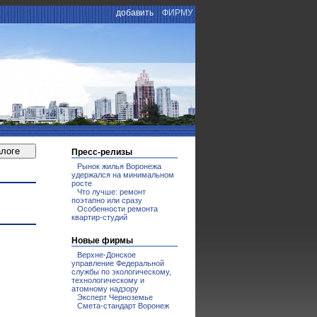
добавить
ФИРМУ
Пресс-релизы
Рынок жилья Воронежа
удержался на минимальном
росте
Что лучше: ремонт
поэтапно или сразу
Особенности ремонта
квартир-студий
Новые фирмы
Верхне-Донское
управление Федеральной
службы по экологическому,
технологическому и
атомному надзору
Эксперт Черноземье
Смета-стандарт Воронеж