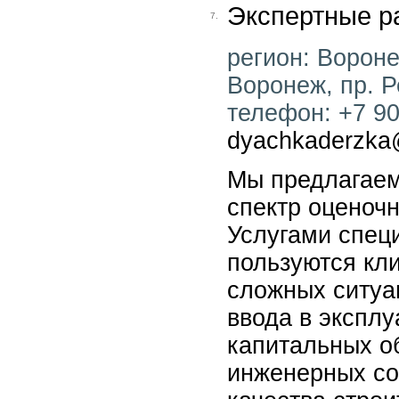
Экспертные р
7.
регион: Воронеж
Воронеж, пр. Р
телефон: +7 904
dyachkaderzka
Мы предлагае
спектр оценочн
Услугами спец
пользуются кл
сложных ситуа
ввода в экспл
капитальных об
инженерных со