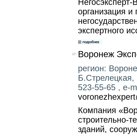
Негосэксперт-
организация и
негосударствен
экспертного ис
Воронеж Эксп
17.
регион: Воронеж
Б.Стрелецкая, 
523-55-65 , e-ma
voronezhexpert
Компания «Вор
строительно-т
зданий, сооруж