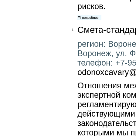
рисков.
Смета-станда
3.
регион: Воронеж
Воронеж, ул. Ф.
телефон: +7-951
odonoxcavary@
Отношения меж
экспертной ко
регламентируют
действующими
законодательст
которыми мы п