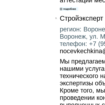
аттестации мес
Стройэксперт
9.
регион: Воронеж
Воронеж, ул. М
телефон: +7 (95
nocevkechkina@
Мы предлагаем
нашими услуга
технического н
экспертизы об
Кроме того, м
проведении ко
выполненных с