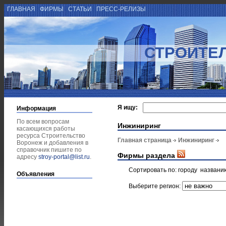
ГЛАВНАЯ
ФИРМЫ
СТАТЬИ
ПРЕСС-РЕЛИЗЫ
СТРОИТЕ
Я ищу:
Информация
По всем вопросам
Инжиниринг
касающихся работы
ресурса Строительство
Главная страница
Инжиниринг
Воронеж и добавления в
справочник пишите по
Фирмы раздела
адресу
stroy-portal@list.ru
.
Сортировать по:
городу
названи
Объявления
Выберите регион: