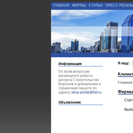
ГЛАВНАЯ
ФИРМЫ
СТАТЬИ
ПРЕСС-РЕЛИЗ
Я ищу:
Информация
По всем вопросам
Климат
касающихся работы
ресурса Строительство
Главная
Воронеж и добавления в
справочник пишите по
Фирмы
адресу
stroy-portal@list.ru
.
Сорт
Объявления
Выбе