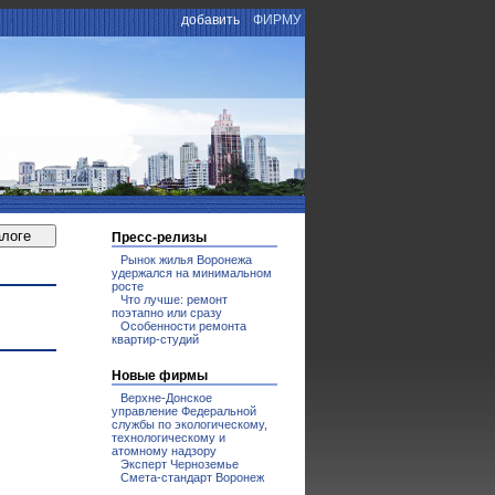
добавить
ФИРМУ
Пресс-релизы
Рынок жилья Воронежа
удержался на минимальном
росте
Что лучше: ремонт
поэтапно или сразу
Особенности ремонта
квартир-студий
Новые фирмы
Верхне-Донское
управление Федеральной
службы по экологическому,
технологическому и
атомному надзору
Эксперт Черноземье
Смета-стандарт Воронеж