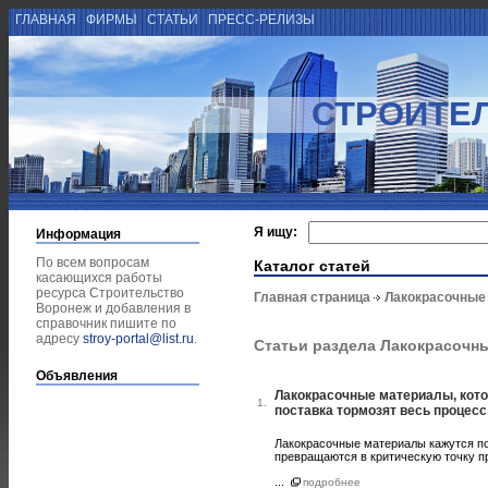
ГЛАВНАЯ
ФИРМЫ
СТАТЬИ
ПРЕСС-РЕЛИЗЫ
СТРОИТЕ
Я ищу:
Информация
По всем вопросам
Каталог статей
касающихся работы
ресурса Строительство
Главная страница
Лакокрасочные
Воронеж и добавления в
справочник пишите по
адресу
stroy-portal@list.ru
.
Статьи раздела Лакокрасочн
Объявления
Лакокрасочные материалы, кото
1.
поставка тормозят весь процесс
Лакокрасочные материалы кажутся по
превращаются в критическую точку пр
...
подробнее