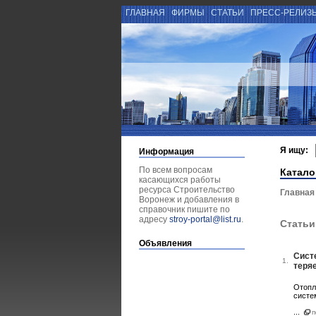
ГЛАВНАЯ
ФИРМЫ
СТАТЬИ
ПРЕСС-РЕЛИЗ
Я ищу:
Информация
По всем вопросам
Катало
касающихся работы
ресурса Строительство
Главная
Воронеж и добавления в
справочник пишите по
адресу
stroy-portal@list.ru
.
Статьи
Объявления
Систе
1.
теря
Отопл
систе
...
п