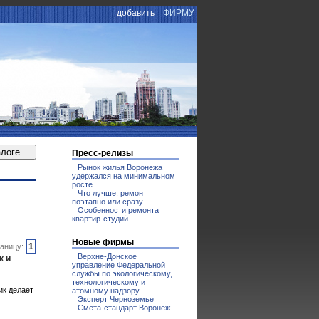
добавить
ФИРМУ
Пресс-релизы
Рынок жилья Воронежа
удержался на минимальном
росте
Что лучше: ремонт
поэтапно или сразу
Особенности ремонта
квартир-студий
Новые фирмы
1
аницу:
Верхне-Донское
к и
управление Федеральной
службы по экологическому,
технологическому и
ик делает
атомному надзору
Эксперт Черноземье
Смета-стандарт Воронеж