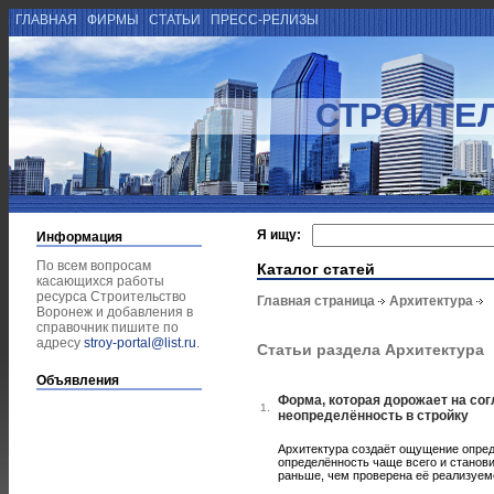
ГЛАВНАЯ
ФИРМЫ
СТАТЬИ
ПРЕСС-РЕЛИЗЫ
СТРОИТЕ
Я ищу:
Информация
По всем вопросам
Каталог статей
касающихся работы
ресурса Строительство
Главная страница
Архитектура
Воронеж и добавления в
справочник пишите по
адресу
stroy-portal@list.ru
.
Статьи раздела Архитектура
Объявления
Форма, которая дорожает на сог
1.
неопределённость в стройку
Архитектура создаёт ощущение опред
определённость чаще всего и станов
раньше, чем проверена её реализуем