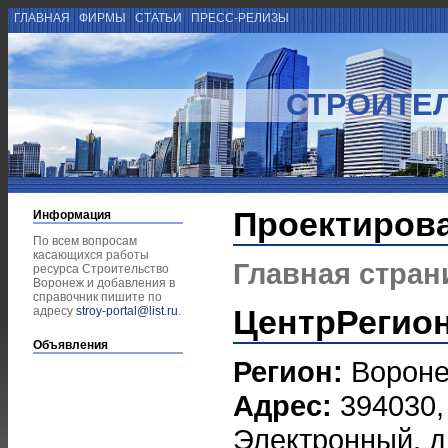
ГЛАВНАЯ
ФИРМЫ
СТАТЬИ
ПРЕСС-РЕЛИЗЫ
СТРОИТЕ
Проектиров
Информация
По всем вопросам
касающихся работы
Главная стран
ресурса Строительство
Воронеж и добавления в
справочник пишите по
ЦентрРегио
адресу
stroy-portal@list.ru
.
Объявления
Регион:
Ворон
Адрес:
394030,
Электронный, д