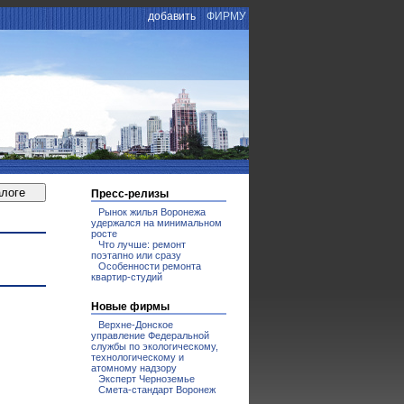
добавить
ФИРМУ
Пресс-релизы
Рынок жилья Воронежа
удержался на минимальном
росте
Что лучше: ремонт
поэтапно или сразу
Особенности ремонта
квартир-студий
Новые фирмы
Верхне-Донское
управление Федеральной
службы по экологическому,
технологическому и
атомному надзору
Эксперт Черноземье
Смета-стандарт Воронеж