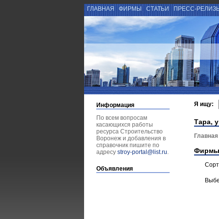
ГЛАВНАЯ
ФИРМЫ
СТАТЬИ
ПРЕСС-РЕЛИЗ
Я ищу:
Информация
По всем вопросам
Тара, 
касающихся работы
ресурса Строительство
Главная
Воронеж и добавления в
справочник пишите по
Фирмы
адресу
stroy-portal@list.ru
.
Сорт
Объявления
Выбе