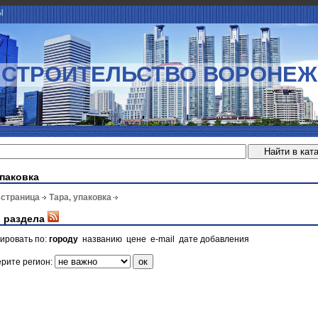
Ы
СТРОИТЕЛЬСТВО ВОРОНЕЖ
упаковка
 страница
Тара, упаковка
 раздела
ировать по:
городу
названию
цене
e-mail
дате добавления
рите регион: