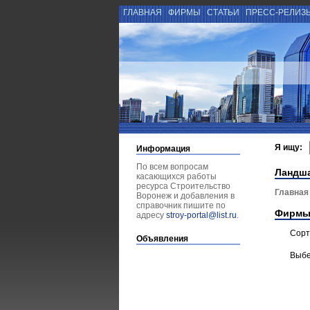
ГЛАВНАЯ
ФИРМЫ
СТАТЬИ
ПРЕСС-РЕЛИЗ
Я ищу:
Информация
По всем вопросам
Ландш
касающихся работы
ресурса Строительство
Главная
Воронеж и добавления в
справочник пишите по
Фирмы
адресу
stroy-portal@list.ru
.
Сорт
Объявления
Выбе