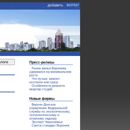
добавить
ФИРМУ
Пресс-релизы
Рынок жилья Воронежа
удержался на минимальном
росте
Что лучше: ремонт
поэтапно или сразу
Особенности ремонта
квартир-студий
Новые фирмы
Верхне-Донское
управление Федеральной
службы по экологическому,
технологическому и
атомному надзору
Эксперт Черноземье
Смета-стандарт Воронеж